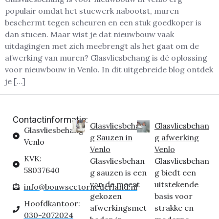
populair omdat het stucwerk nabootst, muren
beschermt tegen scheuren en een stuk goedkoper is
dan stucen. Maar wist je dat nieuwbouw vaak
uitdagingen met zich meebrengt als het gaat om de
afwerking van muren? Glasvliesbehang is dé oplossing
voor nieuwbouw in Venlo. In dit uitgebreide blog ontdek
je […]
Contactinformatie:
Glasvliesbehan
Glasvliesbehan
Glasvliesbehang
g Sauzen in
g afwerking
Venlo
Venlo
Venlo
KVK:
Glasvliesbehan
Glasvliesbehan
58037640
g sauzen is een
g biedt een
van de meest
uitstekende
info@bouwsectornederland.nl
gekozen
basis voor
Hoofdkantoor:
afwerkingsmet
strakke en
030-2072024