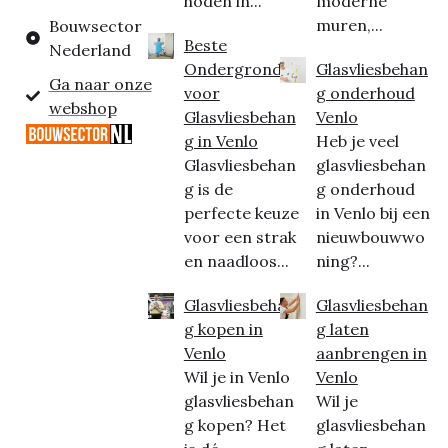
hoden in...
moderne
muren,...
Bouwsector
Beste
Nederland
Ondergrond
Glasvliesbehan
Ga naar onze
voor
g onderhoud
webshop
Glasvliesbehan
Venlo
g in Venlo
Heb je veel
Glasvliesbehan
glasvliesbehan
g is de
g onderhoud
perfecte keuze
in Venlo bij een
voor een strak
nieuwbouwwo
en naadloos...
ning?...
Glasvliesbehan
Glasvliesbehan
g kopen in
g laten
Venlo
aanbrengen in
Wil je in Venlo
Venlo
glasvliesbehan
Wil je
g kopen? Het
glasvliesbehan