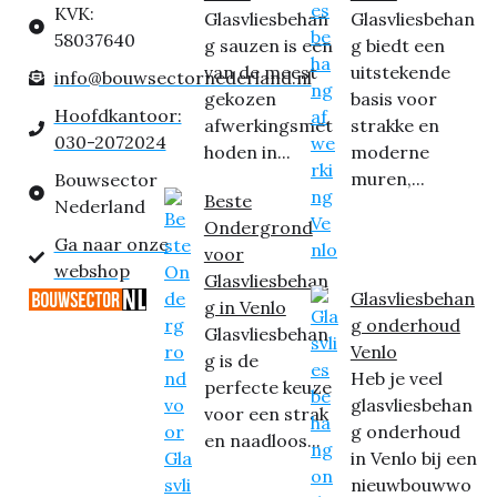
KVK:
Glasvliesbehan
Glasvliesbehan
58037640
g sauzen is een
g biedt een
van de meest
uitstekende
info@bouwsectornederland.nl
gekozen
basis voor
Hoofdkantoor:
afwerkingsmet
strakke en
030-2072024
hoden in...
moderne
muren,...
Bouwsector
Beste
Nederland
Ondergrond
Ga naar onze
voor
webshop
Glasvliesbehan
Glasvliesbehan
g in Venlo
g onderhoud
Glasvliesbehan
Venlo
g is de
Heb je veel
perfecte keuze
glasvliesbehan
voor een strak
g onderhoud
en naadloos...
in Venlo bij een
nieuwbouwwo