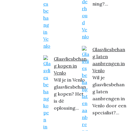
ning?...
Glasvliesbehan
g laten
Glasvliesbehan
aanbrengen in
g kopen in
Venlo
Venlo
Wil je
Wil je in Venlo
glasvliesbehan
glasvliesbehan
g laten
g kopen? Het
aanbrengen in
is dé
Venlo door een
oplossing...
specialist?...