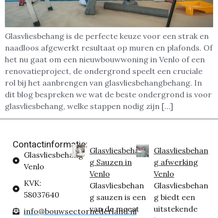
Glasvliesbehang is de perfecte keuze voor een strak en
naadloos afgewerkt resultaat op muren en plafonds. Of
het nu gaat om een nieuwbouwwoning in Venlo of een
renovatieproject, de ondergrond speelt een cruciale
rol bij het aanbrengen van glasvliesbehangbehang. In
dit blog bespreken we wat de beste ondergrond is voor
glasvliesbehang, welke stappen nodig zijn […]
Contactinformatie:
Glasvliesbehan
Glasvliesbehan
Glasvliesbehang
g Sauzen in
g afwerking
Venlo
Venlo
Venlo
KVK:
Glasvliesbehan
Glasvliesbehan
58037640
g sauzen is een
g biedt een
van de meest
uitstekende
info@bouwsectornederland.nl