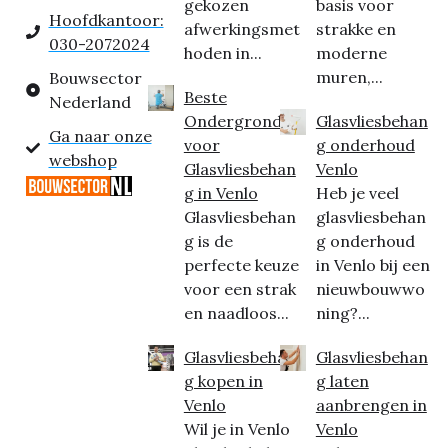
gekozen
basis voor
Hoofdkantoor:
afwerkingsmet
strakke en
030-2072024
hoden in...
moderne
muren,...
Bouwsector
Beste
Nederland
Ondergrond
Glasvliesbehan
Ga naar onze
voor
g onderhoud
webshop
Glasvliesbehan
Venlo
g in Venlo
Heb je veel
Glasvliesbehan
glasvliesbehan
g is de
g onderhoud
perfecte keuze
in Venlo bij een
voor een strak
nieuwbouwwo
en naadloos...
ning?...
Glasvliesbehan
Glasvliesbehan
g kopen in
g laten
Venlo
aanbrengen in
Wil je in Venlo
Venlo