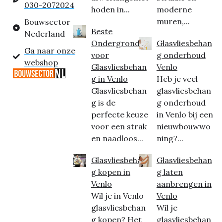
030-2072024
hoden in...
moderne
muren,...
Bouwsector
Beste
Nederland
Ondergrond
Glasvliesbehan
Ga naar onze
voor
g onderhoud
webshop
Glasvliesbehan
Venlo
g in Venlo
Heb je veel
Glasvliesbehan
glasvliesbehan
g is de
g onderhoud
perfecte keuze
in Venlo bij een
voor een strak
nieuwbouwwo
en naadloos...
ning?...
Glasvliesbehan
Glasvliesbehan
g kopen in
g laten
Venlo
aanbrengen in
Wil je in Venlo
Venlo
glasvliesbehan
Wil je
g kopen? Het
glasvliesbehan