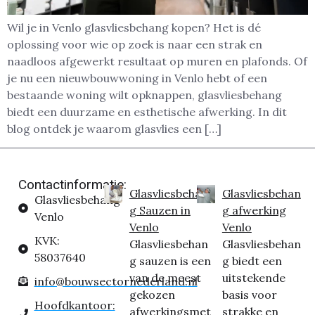
Wil je in Venlo glasvliesbehang kopen? Het is dé
oplossing voor wie op zoek is naar een strak en
naadloos afgewerkt resultaat op muren en plafonds. Of
je nu een nieuwbouwwoning in Venlo hebt of een
bestaande woning wilt opknappen, glasvliesbehang
biedt een duurzame en esthetische afwerking. In dit
blog ontdek je waarom glasvlies een […]
Contactinformatie:
Glasvliesbehan
Glasvliesbehan
Glasvliesbehang
g Sauzen in
g afwerking
Venlo
Venlo
Venlo
KVK:
Glasvliesbehan
Glasvliesbehan
58037640
g sauzen is een
g biedt een
van de meest
uitstekende
info@bouwsectornederland.nl
gekozen
basis voor
Hoofdkantoor:
afwerkingsmet
strakke en